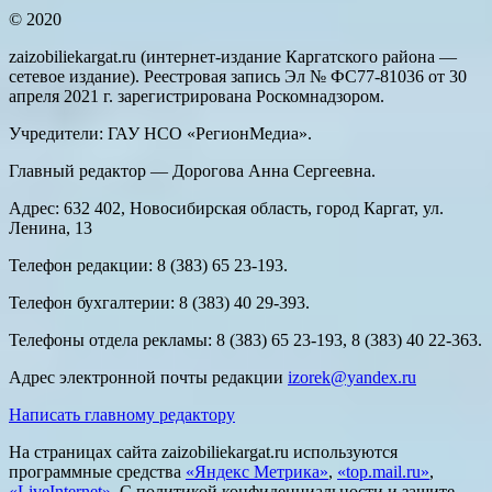
© 2020
zaizobiliekargat.ru (интернет-издание Каргатского района —
сетевое издание). Реестровая запись Эл № ФС77-81036 от 30
апреля 2021 г. зарегистрирована Роскомнадзором.
Учредители: ГАУ НСО «РегионМедиа».
Главный редактор — Дорогова Анна Сергеевна.
Адрес: 632 402, Новосибирская область, город Каргат, ул.
Ленина, 13
Телефон редакции: 8 (383) 65 23-193.
Телефон бухгалтерии: 8 (383) 40 29-393.
Телефоны отдела рекламы: 8 (383) 65 23-193, 8 (383) 40 22-363.
Адрес электронной почты редакции
izorek@yandex.ru
Написать главному редактору
На страницах сайта zaizobiliekargat.ru используются
программные средства
«Яндекс Метрика»
,
«top.mail.ru»
,
«LiveInternet»
. С политикой конфиденциальности и защите