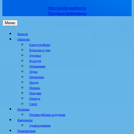
https://world-weather.ru
Погодные информеры
Меню
Новости
Общество
Благоустройство
Взрослые и дети
Здоровье
Культура
Образование
Отдых
Патриотизм
Погода
Помощь
Праздник
Природа
Спорт
Политика
Противодействие коррупции
Нацпроекты
Здравоохранение
Происшествия