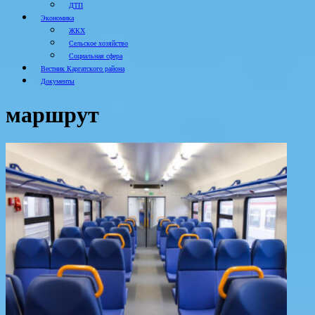
ДТП
Экономика
ЖКХ
Сельское хозяйство
Социальная сфера
Вестник Каргатского района
Документы
маршрут