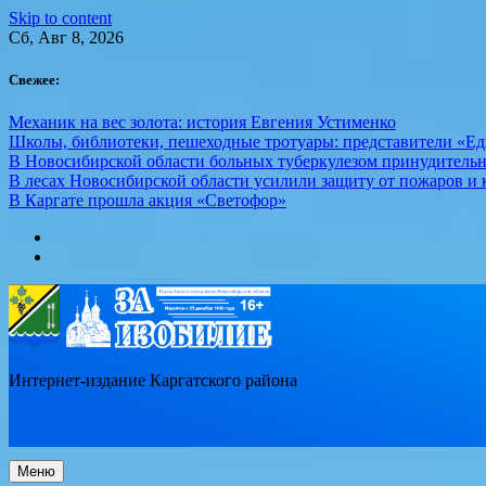
Skip to content
Сб, Авг 8, 2026
Свежее:
Механик на вес золота: история Евгения Устименко
Школы, библиотеки, пешеходные тротуары: представители «Ед
В Новосибирской области больных туберкулезом принудительн
В лесах Новосибирской области усилили защиту от пожаров и к
В Каргате прошла акция «Светофор»
Интернет-издание Каргатского района
Меню