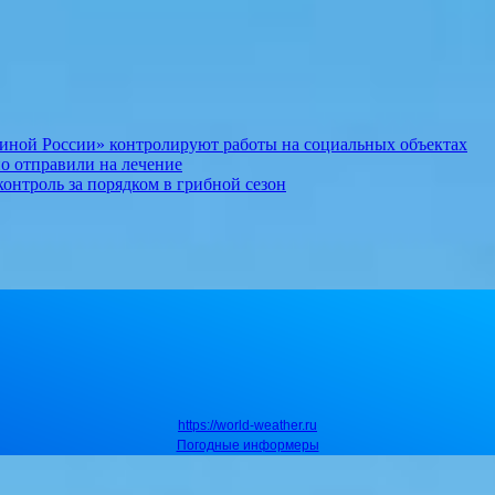
иной России» контролируют работы на социальных объектах
о отправили на лечение
онтроль за порядком в грибной сезон
https://world-weather.ru
Погодные информеры