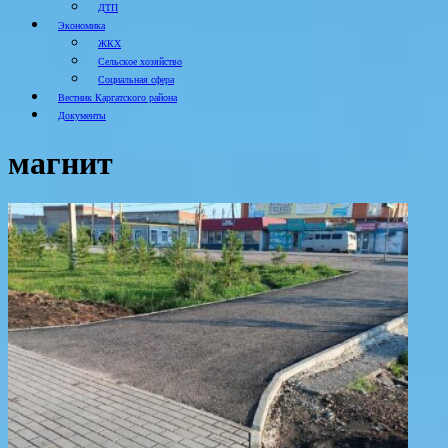
ДТП
Экономика
ЖКХ
Сельское хозяйство
Социальная сфера
Вестник Каргатского района
Документы
магнит