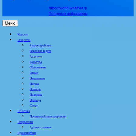
https://world-weather.ru
Погодные информеры
Меню
Новости
Общество
Благоустройство
Взрослые и дети
Здоровье
Культура
Образование
Отдых
Патриотизм
Погода
Помощь
Праздник
Природа
Спорт
Политика
Противодействие коррупции
Нацпроекты
Здравоохранение
Происшествия