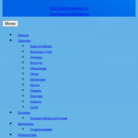
https://world-weather.ru
Погодные информеры
Меню
Новости
Общество
Благоустройство
Взрослые и дети
Здоровье
Культура
Образование
Отдых
Патриотизм
Погода
Помощь
Праздник
Природа
Спорт
Политика
Противодействие коррупции
Нацпроекты
Здравоохранение
Происшествия