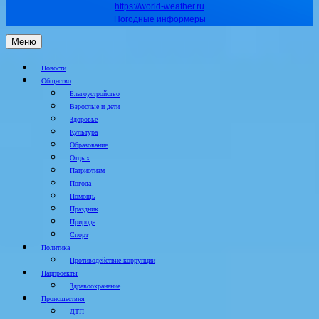
https://world-weather.ru
Погодные информеры
Меню
Новости
Общество
Благоустройство
Взрослые и дети
Здоровье
Культура
Образование
Отдых
Патриотизм
Погода
Помощь
Праздник
Природа
Спорт
Политика
Противодействие коррупции
Нацпроекты
Здравоохранение
Происшествия
ДТП