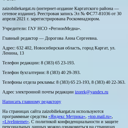
zaizobiliekargat.ru (интернет-издание Каргатского района —
сетевое издание). Реестровая запись Эл № ФС77-81036 от 30
апреля 2021 г. зарегистрирована Роскомнадзором.
Учредители: ГАУ НСО «РегионМедиа».
Главный редактор — Дорогова Анна Сергеевна.
Адрес: 632 402, Новосибирская область, город Каргат, ул.
Ленина, 13
Телефон редакции: 8 (383) 65 23-193.
Телефон бухгалтерии: 8 (383) 40 29-393.
Телефоны отдела рекламы: 8 (383) 65 23-193, 8 (383) 40 22-363.
Адрес электронной почты редакции
izorek@yandex.ru
Написать главному редактору
На страницах сайта zaizobiliekargat.ru используются
программные средства
«Яндекс Метрика»
,
«top.mail.ru»
,
«LiveInternet»
. С политикой конфиденциальности и защите
персональных данных можно ознакомиться на страницах