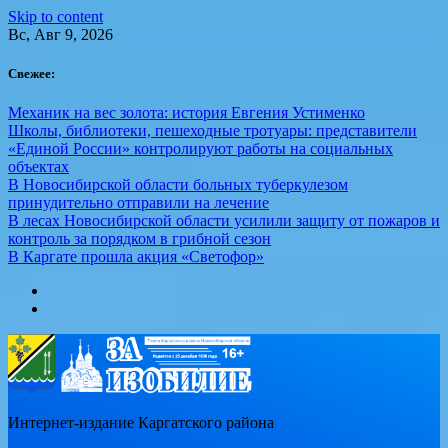
Skip to content
Вс, Авг 9, 2026
Свежее:
Механик на вес золота: история Евгения Устименко
Школы, библиотеки, пешеходные тротуары: представители
«Единой России» контролируют работы на социальных
объектах
В Новосибирской области больных туберкулезом
принудительно отправили на лечение
В лесах Новосибирской области усилили защиту от пожаров и
контроль за порядком в грибной сезон
В Каргате прошла акция «Светофор»
Интернет-издание Каргатского района