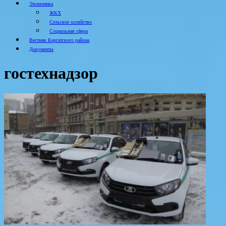
Экономика
ЖКХ
Сельское хозяйство
Социальная сфера
Вестник Каргатского района
Документы
гостехнадзор