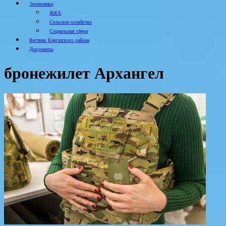
Экономика
ЖКХ
Сельское хозяйство
Социальная сфера
Вестник Каргатского района
Документы
бронежилет Архангел