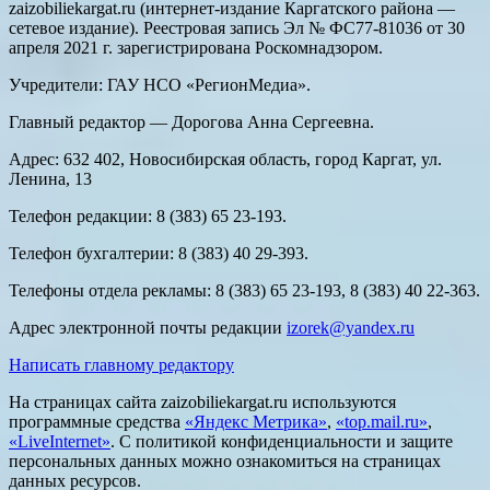
zaizobiliekargat.ru (интернет-издание Каргатского района —
сетевое издание). Реестровая запись Эл № ФС77-81036 от 30
апреля 2021 г. зарегистрирована Роскомнадзором.
Учредители: ГАУ НСО «РегионМедиа».
Главный редактор — Дорогова Анна Сергеевна.
Адрес: 632 402, Новосибирская область, город Каргат, ул.
Ленина, 13
Телефон редакции: 8 (383) 65 23-193.
Телефон бухгалтерии: 8 (383) 40 29-393.
Телефоны отдела рекламы: 8 (383) 65 23-193, 8 (383) 40 22-363.
Адрес электронной почты редакции
izorek@yandex.ru
Написать главному редактору
На страницах сайта zaizobiliekargat.ru используются
программные средства
«Яндекс Метрика»
,
«top.mail.ru»
,
«LiveInternet»
. С политикой конфиденциальности и защите
персональных данных можно ознакомиться на страницах
данных ресурсов.