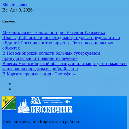
Skip to content
Вс, Авг 9, 2026
Свежее:
Механик на вес золота: история Евгения Устименко
Школы, библиотеки, пешеходные тротуары: представители
«Единой России» контролируют работы на социальных
объектах
В Новосибирской области больных туберкулезом
принудительно отправили на лечение
В лесах Новосибирской области усилили защиту от пожаров и
контроль за порядком в грибной сезон
В Каргате прошла акция «Светофор»
Интернет-издание Каргатского района