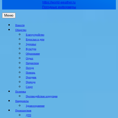
https://world-weather.ru
Погодные информеры
Меню
Новости
Общество
Благоустройство
Взрослые и дети
Здоровье
Культура
Образование
Отдых
Патриотизм
Погода
Помощь
Праздник
Природа
Спорт
Политика
Противодействие коррупции
Нацпроекты
Здравоохранение
Происшествия
ДТП