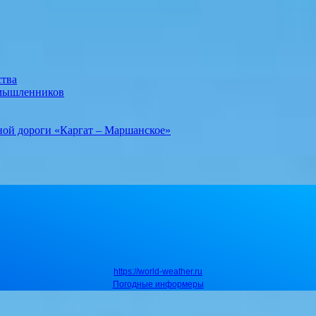
ства
умышленников
ной дороги «Каргат – Маршанское»
https://world-weather.ru
Погодные информеры