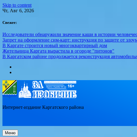
Skip to content
Чт, Авг 6, 2026
Свежее:
Исследователи обнаружили значение каши в истории человече
Запрет на оформление сим-карт: инструкция по защите от зло
В Каргате строится новый многоквартирный дом
Жительница Каргата вырастила в огороде "питонов"
В Каргатском районе продолжается реконструкция автомобиль
Интернет-издание Каргатского района
Меню