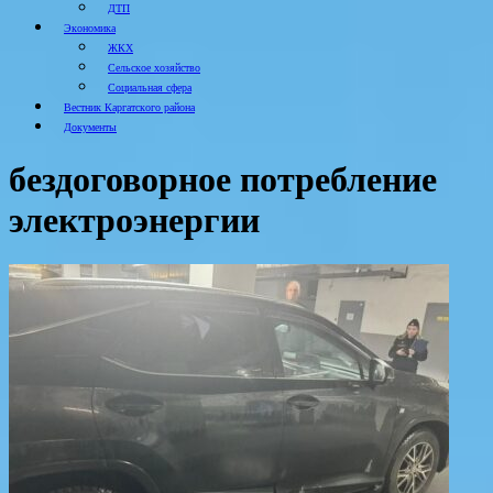
ДТП
Экономика
ЖКХ
Сельское хозяйство
Социальная сфера
Вестник Каргатского района
Документы
бездоговорное потребление
электроэнергии