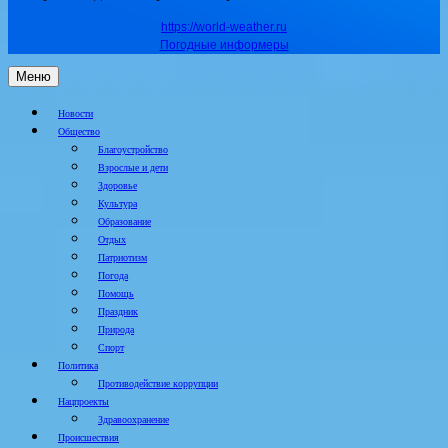
https://world-weather.ru
Погодные информеры
Меню
Новости
Общество
Благоустройство
Взрослые и дети
Здоровье
Культура
Образование
Отдых
Патриотизм
Погода
Помощь
Праздник
Природа
Спорт
Политика
Противодействие коррупции
Нацпроекты
Здравоохранение
Происшествия