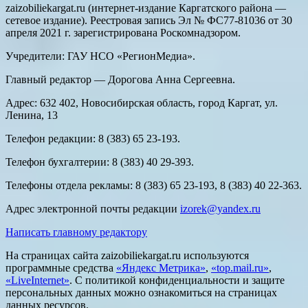
zaizobiliekargat.ru (интернет-издание Каргатского района —
сетевое издание). Реестровая запись Эл № ФС77-81036 от 30
апреля 2021 г. зарегистрирована Роскомнадзором.
Учредители: ГАУ НСО «РегионМедиа».
Главный редактор — Дорогова Анна Сергеевна.
Адрес: 632 402, Новосибирская область, город Каргат, ул.
Ленина, 13
Телефон редакции: 8 (383) 65 23-193.
Телефон бухгалтерии: 8 (383) 40 29-393.
Телефоны отдела рекламы: 8 (383) 65 23-193, 8 (383) 40 22-363.
Адрес электронной почты редакции
izorek@yandex.ru
Написать главному редактору
На страницах сайта zaizobiliekargat.ru используются
программные средства
«Яндекс Метрика»
,
«top.mail.ru»
,
«LiveInternet»
. С политикой конфиденциальности и защите
персональных данных можно ознакомиться на страницах
данных ресурсов.