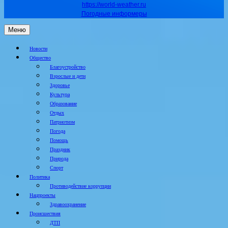
https://world-weather.ru
Погодные информеры
Меню
Новости
Общество
Благоустройство
Взрослые и дети
Здоровье
Культура
Образование
Отдых
Патриотизм
Погода
Помощь
Праздник
Природа
Спорт
Политика
Противодействие коррупции
Нацпроекты
Здравоохранение
Происшествия
ДТП