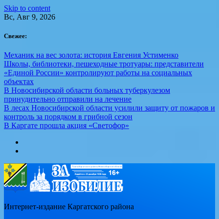
Skip to content
Вс, Авг 9, 2026
Свежее:
Механик на вес золота: история Евгения Устименко
Школы, библиотеки, пешеходные тротуары: представители
«Единой России» контролируют работы на социальных
объектах
В Новосибирской области больных туберкулезом
принудительно отправили на лечение
В лесах Новосибирской области усилили защиту от пожаров и
контроль за порядком в грибной сезон
В Каргате прошла акция «Светофор»
Интернет-издание Каргатского района