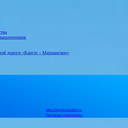
ства
умышленников
ной дороги «Каргат – Маршанское»
https://world-weather.ru
Погодные информеры