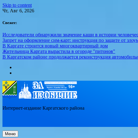
Skip to content
Чт, Авг 6, 2026
Свежее:
Исследователи обнаружили значение каши в истории человече
Запрет на оформление сим-карт: инструкция по защите от зло
В Каргате строится новый многоквартирный дом
Жительница Каргата вырастила в огороде "питонов"
В Каргатском районе продолжается реконструкция автомобиль
Интернет-издание Каргатского района
Меню