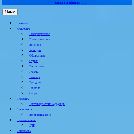
Погодные информеры
Меню
Новости
Общество
Благоустройство
Взрослые и дети
Здоровье
Культура
Образование
Отдых
Патриотизм
Погода
Помощь
Праздник
Природа
Спорт
Политика
Противодействие коррупции
Нацпроекты
Здравоохранение
Происшествия
ДТП
Экономика