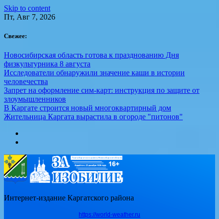
Skip to content
Пт, Авг 7, 2026
Свежее:
Новосибирская область готова к празднованию Дня
физкультурника 8 августа
Исследователи обнаружили значение каши в истории
человечества
Запрет на оформление сим-карт: инструкция по защите от
злоумышленников
В Каргате строится новый многоквартирный дом
Жительница Каргата вырастила в огороде "питонов"
Интернет-издание Каргатского района
https://world-weather.ru