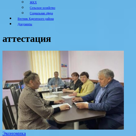
ЖКХ
Сельское хозяйство
Социальная сфера
Вестник Каргатского района
Документы
аттестация
Экономика