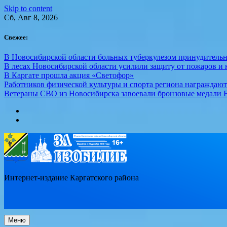
Skip to content
Сб, Авг 8, 2026
Свежее:
В Новосибирской области больных туберкулезом принудительн
В лесах Новосибирской области усилили защиту от пожаров и к
В Каргате прошла акция «Светофор»
Работников физической культуры и спорта региона награждаю
Ветераны СВО из Новосибирска завоевали бронзовые медали 
Интернет-издание Каргатского района
Меню