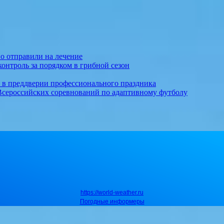
о отправили на лечение
онтроль за порядком в грибной сезон
т в преддверии профессионального праздника
Всероссийских соревнований по адаптивному футболу
https://world-weather.ru
Погодные информеры