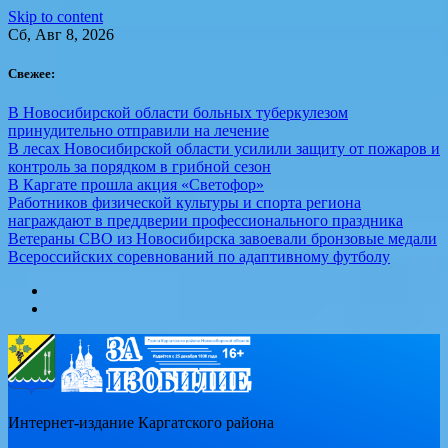
Skip to content
Сб, Авг 8, 2026
Свежее:
В Новосибирской области больных туберкулезом
принудительно отправили на лечение
В лесах Новосибирской области усилили защиту от пожаров и
контроль за порядком в грибной сезон
В Каргате прошла акция «Светофор»
Работников физической культуры и спорта региона
награждают в преддверии профессионального праздника
Ветераны СВО из Новосибирска завоевали бронзовые медали
Всероссийских соревнований по адаптивному футболу
Интернет-издание Каргатского района