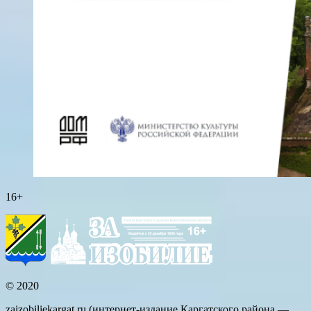
16+
© 2020
zaizobiliekargat.ru (интернет-издание Каргатского района —