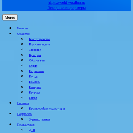
https://world-weather.ru
Погодные информеры
Меню
Новости
Общество
Благоустройство
Взрослые и дети
Здоровье
Культура
Образование
Отдых
Патриотизм
Погода
Помощь
Праздник
Природа
Спорт
Политика
Противодействие коррупции
Нацпроекты
Здравоохранение
Происшествия
ДТП