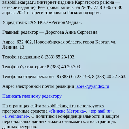
zaizobiliekargat.ru (интернет-издание Каргатского района —
сетевое издание). Реестровая запись Эл № ФС77-81036 от 30
апреля 2021 г. зарегистрирована Роскомнадзором.
Учредители: ГАУ НСО «РегионМедиа».
Главный редактор — Дорогова Анна Сергеевна.
Адрес: 632 402, Новосибирская область, город Каргат, ул.
Ленина, 13
Телефон редакции: 8 (383) 65 23-193.
Телефон бухгалтерии: 8 (383) 40 29-393.
Телефоны отдела рекламы: 8 (383) 65 23-193, 8 (383) 40 22-363.
Адрес электронной почты редакции
izorek@yandex.ru
Написать главному редактору
На страницах сайта zaizobiliekargat.ru используются
программные средства
«Яндекс Метрика»
,
«top.mail.ru»
,
«LiveInternet»
. С политикой конфиденциальности и защите
персональных данных можно ознакомиться на страницах
данных ресурсов.