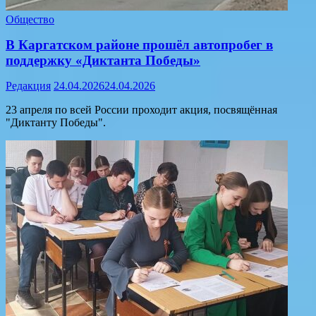
Общество
В Каргатском районе прошёл автопробег в
поддержку «Диктанта Победы»
Редакция
24.04.2026
24.04.2026
23 апреля по всей России проходит акция, посвящённая
"Диктанту Победы".