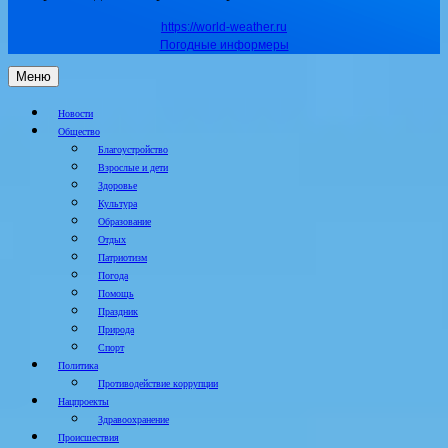
https://world-weather.ru
Погодные информеры
Меню
Новости
Общество
Благоустройство
Взрослые и дети
Здоровье
Культура
Образование
Отдых
Патриотизм
Погода
Помощь
Праздник
Природа
Спорт
Политика
Противодействие коррупции
Нацпроекты
Здравоохранение
Происшествия