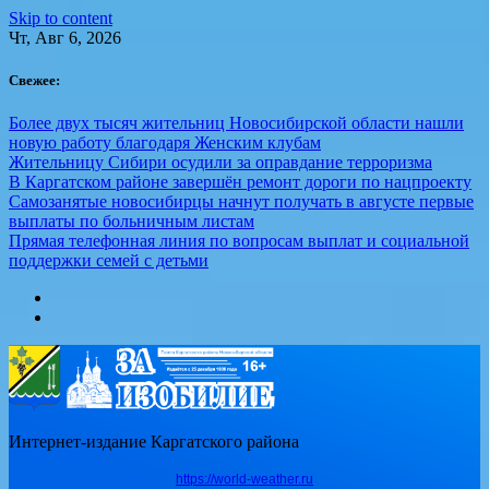
Skip to content
Чт, Авг 6, 2026
Свежее:
Более двух тысяч жительниц Новосибирской области нашли
новую работу благодаря Женским клубам
Жительницу Сибири осудили за оправдание терроризма
В Каргатском районе завершён ремонт дороги по нацпроекту
Самозанятые новосибирцы начнут получать в августе первые
выплаты по больничным листам
Прямая телефонная линия по вопросам выплат и социальной
поддержки семей с детьми
Интернет-издание Каргатского района
https://world-weather.ru