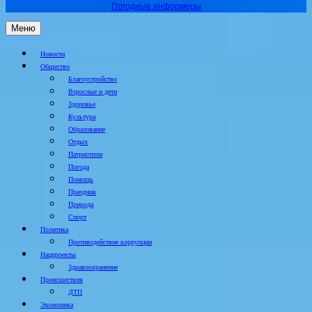
Погодные информеры
Меню
Новости
Общество
Благоустройство
Взрослые и дети
Здоровье
Культура
Образование
Отдых
Патриотизм
Погода
Помощь
Праздник
Природа
Спорт
Политика
Противодействие коррупции
Нацпроекты
Здравоохранение
Происшествия
ДТП
Экономика