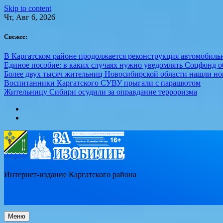
Skip to content
Чт, Авг 6, 2026
Свежее:
В Каргатском районе продолжается реконструкция автомобиль
Единое пособие: в каких случаях нужно уведомлять Соцфонд 
Более двух тысяч жительниц Новосибирской области нашли но
Воспитанники Каргатского СУВУ прыгали с парашютом
Жительницу Сибири осудили за оправдание терроризма
Интернет-издание Каргатского района
Меню