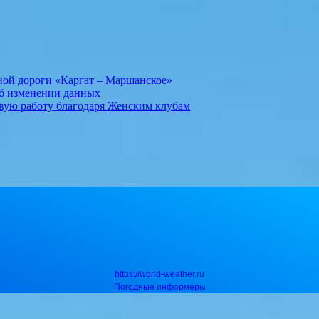
ной дороги «Каргат – Маршанское»
об изменении данных
вую работу благодаря Женским клубам
https://world-weather.ru
Погодные информеры