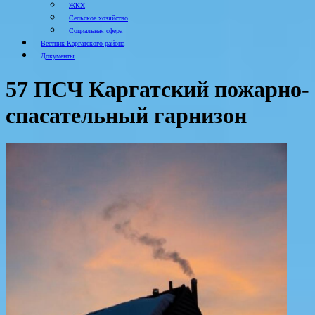
ЖКХ
Сельское хозяйство
Социальная сфера
Вестник Каргатского района
Документы
57 ПСЧ Каргатский пожарно-
спасательный гарнизон