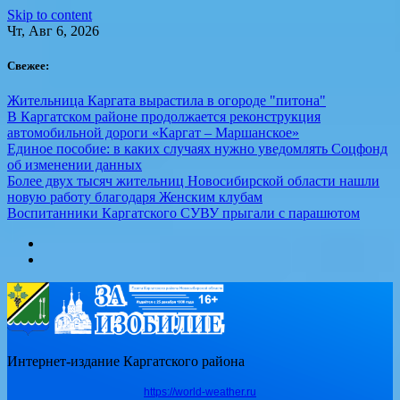
Skip to content
Чт, Авг 6, 2026
Свежее:
Жительница Каргата вырастила в огороде "питона"
В Каргатском районе продолжается реконструкция
автомобильной дороги «Каргат – Маршанское»
Единое пособие: в каких случаях нужно уведомлять Соцфонд
об изменении данных
Более двух тысяч жительниц Новосибирской области нашли
новую работу благодаря Женским клубам
Воспитанники Каргатского СУВУ прыгали с парашютом
Интернет-издание Каргатского района
https://world-weather.ru