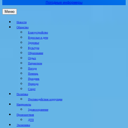
Погодные информеры
Меню
Новости
Общество
Благоустройство
Взрослые и дети
Здоровье
Культура
Образование
Отдых
Патриотизм
Погода
Помощь
Праздник
Природа
Спорт
Политика
Противодействие коррупции
Нацпроекты
Здравоохранение
Происшествия
ДТП
Экономика