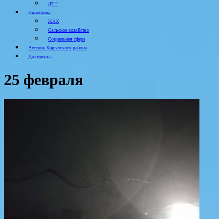
ДТП
Экономика
ЖКХ
Сельское хозяйство
Социальная сфера
Вестник Каргатского района
Документы
25 февраля