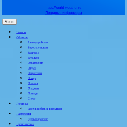
https://world-weather.ru
Погодные информеры
Меню
Новости
Общество
Благоустройство
Взрослые и дети
Здоровье
Культура
Образование
Отдых
Патриотизм
Погода
Помощь
Праздник
Природа
Спорт
Политика
Противодействие коррупции
Нацпроекты
Здравоохранение
Происшествия