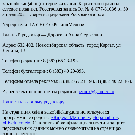
zaizobiliekargat.ru (интернет-издание Каргатского района —
сетевое издание). Реестровая запись Эл № ФС77-81036 от 30
апреля 2021 г. зарегистрирована Роскомнадзором.
Учредители: ГАУ НСО «РегионМедиа».
Главный редактор — Дорогова Анна Сергеевна.
Адрес: 632 402, Новосибирская область, город Каргат, ул.
Ленина, 13
Телефон редакции: 8 (383) 65 23-193.
Телефон бухгалтерии: 8 (383) 40 29-393.
Телефоны отдела рекламы: 8 (383) 65 23-193, 8 (383) 40 22-363.
Адрес электронной почты редакции
izorek@yandex.ru
Написать главному редактору
На страницах сайта zaizobiliekargat.ru используются
программные средства
«Яндекс Метрика»
,
«top.mail.ru»
,
«LiveInternet»
. С политикой конфиденциальности и защите
персональных данных можно ознакомиться на страницах
данных ресурсов.