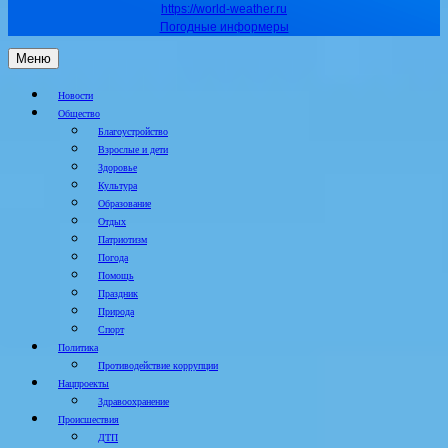
https://world-weather.ru
Погодные информеры
Меню
Новости
Общество
Благоустройство
Взрослые и дети
Здоровье
Культура
Образование
Отдых
Патриотизм
Погода
Помощь
Праздник
Природа
Спорт
Политика
Противодействие коррупции
Нацпроекты
Здравоохранение
Происшествия
ДТП