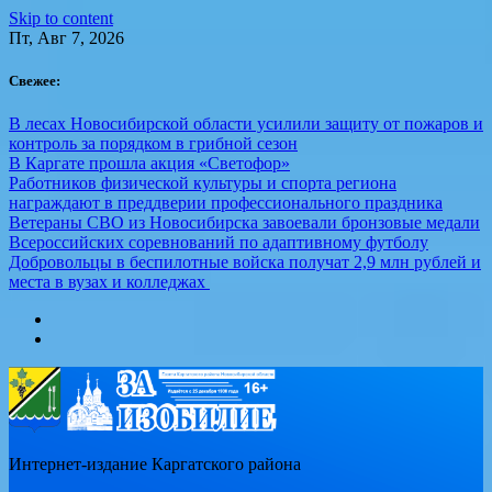
Skip to content
Пт, Авг 7, 2026
Свежее:
В лесах Новосибирской области усилили защиту от пожаров и
контроль за порядком в грибной сезон
В Каргате прошла акция «Светофор»
Работников физической культуры и спорта региона
награждают в преддверии профессионального праздника
Ветераны СВО из Новосибирска завоевали бронзовые медали
Всероссийских соревнований по адаптивному футболу
Добровольцы в беспилотные войска получат 2,9 млн рублей и
места в вузах и колледжах
Интернет-издание Каргатского района