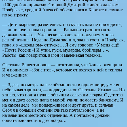
«100 дней до приказа». Старший Дмитрий живёт в далёком
Ноябрьске, средний Алексей обосновался в Каргате и служит
по контракту.
— Дети выросли, разлетелись, но скучать нам не приходится,
— дополняет наша героиня. — Раньше-то разного скота
держали много… Уже несколько лет как покупаем много
разной птицы. Недавно Дима звонил, звал в гости в Ноябрьск,
пока я в «школьном» отпуске… Я ему говорю: «У меня ещё
«Почта России»! И утки, гуси, муларды, бройлеры…».
Работы, как говорится, вагон и маленькая тележка.
Светлана Валентиновна — позитивная, улыбчивая женщина.
И я понимаю «абонентов», которые относятся к ней с теплом
и уважением.
— Здесь, несмотря на все обязанности в одном лице, у меня
небольшая зарплата, — подводит итог Светлана Исачко. — Но
я знаю, что почта нужна обычным сельским людям. С детства
меня и двух сестёр папа с мамой учили помогать ближнему. И
на самом деле, мы поддерживаем и друг друга, и сельчан.
Себя я в большей степени считаю почтальоном, а не
начальником местного отделения. А почтальон должен
обязательно нести в дом добро…