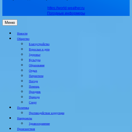
https://world-weather.ru
Погодные информеры
Меню
Новости
Общество
Благоустройство
Взрослые и дети
Здоровье
Культура
Образование
Отдых
Патриотизм
Погода
Помощь
Праздник
Природа
Спорт
Политика
Противодействие коррупции
Нацпроекты
Здравоохранение
Происшествия