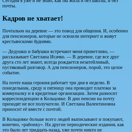
Сегодня я уже и не знаю, как бы жила и без школы, и без
почты.
Кадров не хватает!
Почтальон на деревне — это повод для общения. И, особенно
для пенсионеров, которые не освоили интернет и живут
крестьянскими буднями.
— Дедушки и бабушки встречают меня приветливо, —
рассказывает Светлана Исачко. — В деревне, где все друг
друга сто лет знают, всегда рождается незатейливый,
пустяковый разговор. А для пенсионеров, порой, это целое
событие.
На почте наша героиня работает три дня в неделю. В
понедельник, среду и пятницу она проводит платежи за
коммуналку и в кредитные организации. Затем разносит
корреспонденцию в Кольцовке. В дни пенсии на почту
приходят не все получатели. И Светлана Валентиновна
приносит её вместе с почтой.
В Кольцовке больше всего людей выписывают и покупают,
конечно, «районку». На другие периодические издания, как
это было лет тридцать назад, уже почти никто не