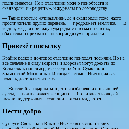
подписывается. Но в отделении можно приобрести и
сканворды, и «рецепты», и журналы по домоводству.
— Такие простые журнальчики, да и сканворды тоже, часто
просят жители других деревень, — продолжает землячка. — В
те дни, когда я привожу туда редкие письма и пенсию,
обязательно прихватываю «периодику» с прилавка.
Привезёт посылку
Крайне редко в почтовое отделение приходят посылки. Но не
все сельчане в силу возраста и здоровья могут доехать до
Кольцовки, например, из соседних Усть-Сумов или
Знаменской Москвинки. И тогда Светлана Исачко, желая
помочь, доставляет их сама.
— Жители благодарны за то, что я избавляю их от лишней
суеты, — подтверждает женщина. — Я считаю, что людей
нужно поддерживать, если они в этом нуждаются.
Нести добро
Супруги Светлана и Виктор Исачко вырастили троих
сыновей. Самый младший Иван служит в армии. Осталось