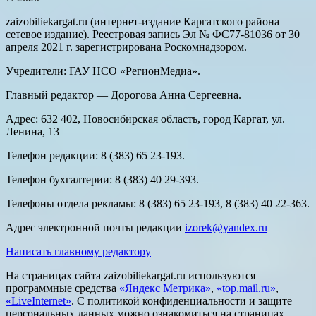
zaizobiliekargat.ru (интернет-издание Каргатского района —
сетевое издание). Реестровая запись Эл № ФС77-81036 от 30
апреля 2021 г. зарегистрирована Роскомнадзором.
Учредители: ГАУ НСО «РегионМедиа».
Главный редактор — Дорогова Анна Сергеевна.
Адрес: 632 402, Новосибирская область, город Каргат, ул.
Ленина, 13
Телефон редакции: 8 (383) 65 23-193.
Телефон бухгалтерии: 8 (383) 40 29-393.
Телефоны отдела рекламы: 8 (383) 65 23-193, 8 (383) 40 22-363.
Адрес электронной почты редакции
izorek@yandex.ru
Написать главному редактору
На страницах сайта zaizobiliekargat.ru используются
программные средства
«Яндекс Метрика»
,
«top.mail.ru»
,
«LiveInternet»
. С политикой конфиденциальности и защите
персональных данных можно ознакомиться на страницах