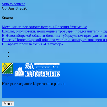
Skip to content
Сб, Авг 8, 2026
Свежее:
Механик на вес золота: история Евгения Устименко
Школы, библиотеки, пешеходные тротуары: представители «Ед
В Новосибирской области больных туберкулезом принудительн
В лесах Новосибирской области усилили защиту от пожаров и к
В Каргате прошла акция «Светофор»
Интернет-издание Каргатского района
Меню