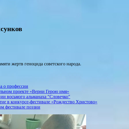
исунков
мяти жертв геноцида советского народа.
а о профессии
льном проекте «Верни Герою имя»
ии восьмого альманаха "Словечко"
ие в конкурсе-фестивале «Рождество Христово»
ом фестивале поэзии