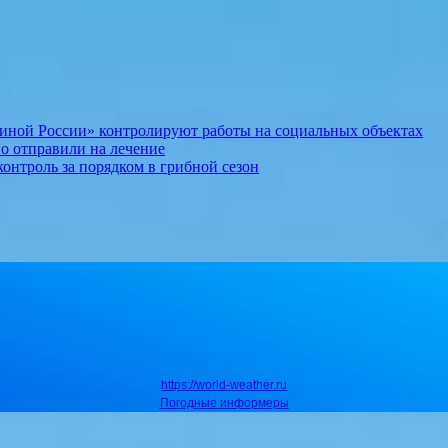
иной России» контролируют работы на социальных объектах
о отправили на лечение
онтроль за порядком в грибной сезон
https://world-weather.ru
Погодные информеры