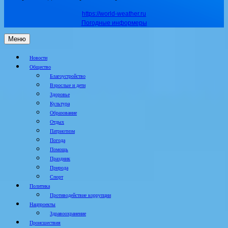
https://world-weather.ru
Погодные информеры
Меню
Новости
Общество
Благоустройство
Взрослые и дети
Здоровье
Культура
Образование
Отдых
Патриотизм
Погода
Помощь
Праздник
Природа
Спорт
Политика
Противодействие коррупции
Нацпроекты
Здравоохранение
Происшествия