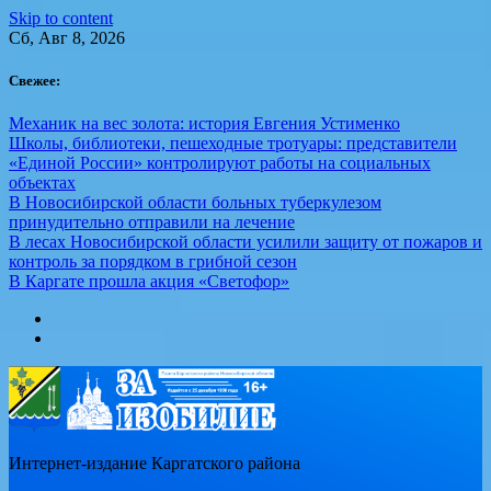
Skip to content
Сб, Авг 8, 2026
Свежее:
Механик на вес золота: история Евгения Устименко
Школы, библиотеки, пешеходные тротуары: представители
«Единой России» контролируют работы на социальных
объектах
В Новосибирской области больных туберкулезом
принудительно отправили на лечение
В лесах Новосибирской области усилили защиту от пожаров и
контроль за порядком в грибной сезон
В Каргате прошла акция «Светофор»
Интернет-издание Каргатского района