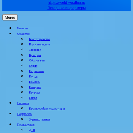
https://world-weather.ru
Погодные информеры
Меню
Новости
Общество
Благоустройство
Взрослые и дети
Здоровье
Культура
Образование
Отдых
Патриотизм
Погода
Помощь
Праздник
Природа
Спорт
Политика
Противодействие коррупции
Нацпроекты
Здравоохранение
Происшествия
ДТП