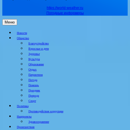
https://world-weather.ru
Погодные информеры
Меню
Новости
Общество
Благоустройство
Взрослые и дети
Здоровье
Культура
Образование
Отдых
Патриотизм
Погода
Помощь
Праздник
Природа
Спорт
Политика
Противодействие коррупции
Нацпроекты
Здравоохранение
Происшествия