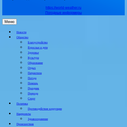
https://world-weather.ru
Погодные информеры
Меню
Новости
Общество
Благоустройство
Взрослые и дети
Здоровье
Культура
Образование
Отдых
Патриотизм
Погода
Помощь
Праздник
Природа
Спорт
Политика
Противодействие коррупции
Нацпроекты
Здравоохранение
Происшествия