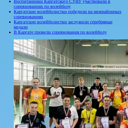
Воспитанники Каргатского СУВУ участвовали в
соревнованиях по волейболу
Каргатские волейболистки победили на межрайонных
соревнованиях
Каргатские волейболистки заслужили серебряные
медали
В Каргате провели соревнования по волейболу