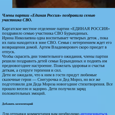
Члены партии «Единая Россия» поздравили семью
участника СВО.
Каргатское местное отделение партии «ЕДИНАЯ РОССИЯ»
поздравило семью участника СВО Бурындиных.
Ирина Николаевна одна воспитывает четверых деток , пока
их папа находится в зоне СВО. Семья с нетерпением ждет его
возвращения домой. Артем Владимирович скоро приедет в
отпуск.
Чтобы скрасить дни томительного ожидания, члены партии
решили поздравить детей семьи Бурындиных и поднять им
предновогоднее настроение. Пожелать здоровья и счастья
деткам, а супруге терпения и сил.
Дети не ожидали, что к ним в гости придут любимые
сказочные герои — Снегурочка и Дед Мороз, но все же
подготовили для Деда Мороза новогодние стихотворения. Все
прошло весело и задорно. Дети получили заряд
положительных эмоций.
Добавить комментарий
Для отправки комментария вам необходимо
авторизоваться
.