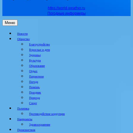
https://world-weather.ru
Погодные информеры
Меню
Новости
Общество
Благоустройство
Взрослые и дети
Здоровье
Культура
Образование
Отдых
Патриотизм
Погода
Помощь
Праздник
Природа
Спорт
Политика
Противодействие коррупции
Нацпроекты
Здравоохранение
Происшествия