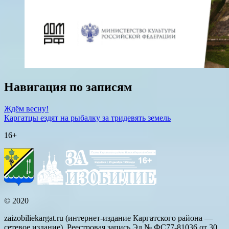
Навигация по записям
Ждём весну!
Каргатцы ездят на рыбалку за тридевять земель
16+
© 2020
zaizobiliekargat.ru (интернет-издание Каргатского района —
сетевое издание). Реестровая запись Эл № ФС77-81036 от 30