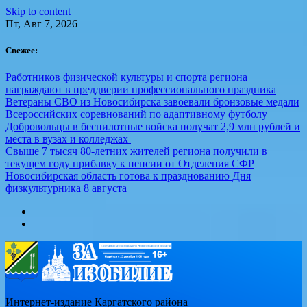
Skip to content
Пт, Авг 7, 2026
Свежее:
Работников физической культуры и спорта региона
награждают в преддверии профессионального праздника
Ветераны СВО из Новосибирска завоевали бронзовые медали
Всероссийских соревнований по адаптивному футболу
Добровольцы в беспилотные войска получат 2,9 млн рублей и
места в вузах и колледжах
Свыше 7 тысяч 80-летних жителей региона получили в
текущем году прибавку к пенсии от Отделения СФР
Новосибирская область готова к празднованию Дня
физкультурника 8 августа
Интернет-издание Каргатского района