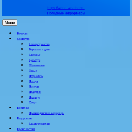
https://world-weather.ru
Погодные информеры
Меню
Новости
Общество
Благоустройство
Взрослые и дети
Здоровье
Культура
Образование
Отдых
Патриотизм
Погода
Помощь
Праздник
Природа
Спорт
Политика
Противодействие коррупции
Нацпроекты
Здравоохранение
Происшествия