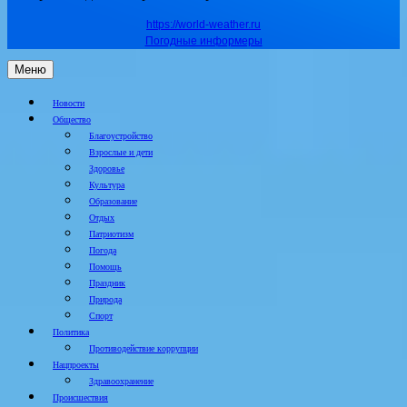
https://world-weather.ru
Погодные информеры
Меню
Новости
Общество
Благоустройство
Взрослые и дети
Здоровье
Культура
Образование
Отдых
Патриотизм
Погода
Помощь
Праздник
Природа
Спорт
Политика
Противодействие коррупции
Нацпроекты
Здравоохранение
Происшествия