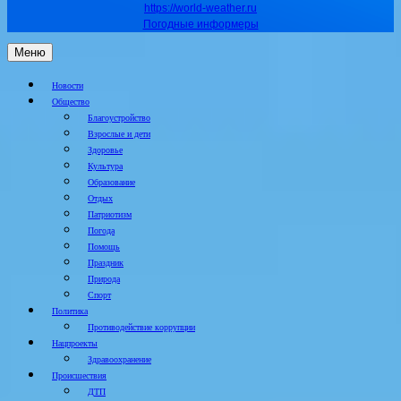
https://world-weather.ru
Погодные информеры
Меню
Новости
Общество
Благоустройство
Взрослые и дети
Здоровье
Культура
Образование
Отдых
Патриотизм
Погода
Помощь
Праздник
Природа
Спорт
Политика
Противодействие коррупции
Нацпроекты
Здравоохранение
Происшествия
ДТП