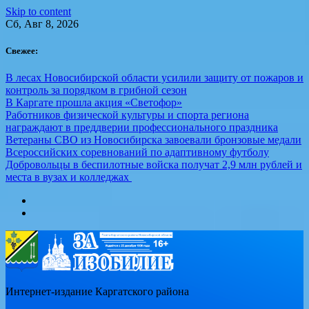
Skip to content
Сб, Авг 8, 2026
Свежее:
В лесах Новосибирской области усилили защиту от пожаров и
контроль за порядком в грибной сезон
В Каргате прошла акция «Светофор»
Работников физической культуры и спорта региона
награждают в преддверии профессионального праздника
Ветераны СВО из Новосибирска завоевали бронзовые медали
Всероссийских соревнований по адаптивному футболу
Добровольцы в беспилотные войска получат 2,9 млн рублей и
места в вузах и колледжах
Интернет-издание Каргатского района