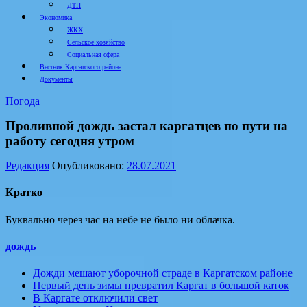
ДТП
Экономика
ЖКХ
Сельское хозяйство
Социальная сфера
Вестник Каргатского района
Документы
Погода
Проливной дождь застал каргатцев по пути на
работу сегодня утром
Редакция
Опубликовано:
28.07.2021
Кратко
Буквально через час на небе не было ни облачка.
дождь
Дожди мешают уборочной страде в Каргатском районе
Первый день зимы превратил Каргат в большой каток
В Каргате отключили свет