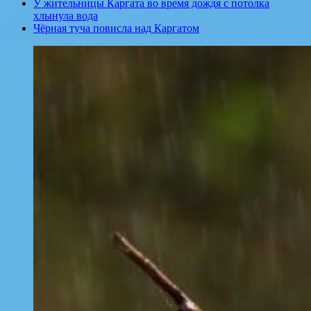
У жительницы Каргата во время дождя с потолка
хлынула вода
Чёрная туча повисла над Каргатом