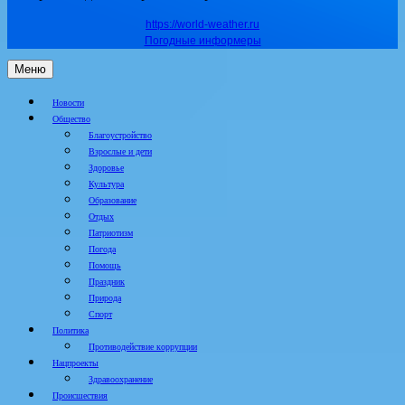
https://world-weather.ru
Погодные информеры
Меню
Новости
Общество
Благоустройство
Взрослые и дети
Здоровье
Культура
Образование
Отдых
Патриотизм
Погода
Помощь
Праздник
Природа
Спорт
Политика
Противодействие коррупции
Нацпроекты
Здравоохранение
Происшествия