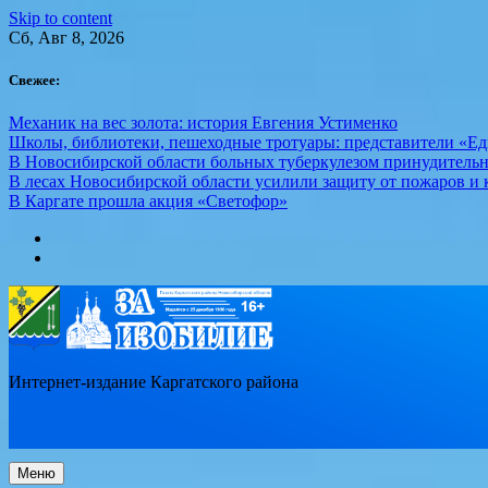
Skip to content
Сб, Авг 8, 2026
Свежее:
Механик на вес золота: история Евгения Устименко
Школы, библиотеки, пешеходные тротуары: представители «Ед
В Новосибирской области больных туберкулезом принудительн
В лесах Новосибирской области усилили защиту от пожаров и к
В Каргате прошла акция «Светофор»
Интернет-издание Каргатского района
Меню