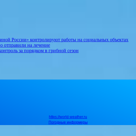
иной России» контролируют работы на социальных объектах
о отправили на лечение
онтроль за порядком в грибной сезон
https://world-weather.ru
Погодные информеры