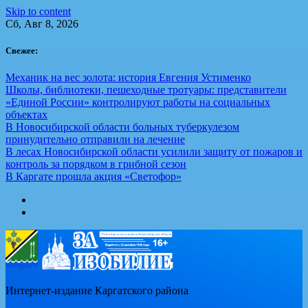
Skip to content
Сб, Авг 8, 2026
Свежее:
Механик на вес золота: история Евгения Устименко
Школы, библиотеки, пешеходные тротуары: представители
«Единой России» контролируют работы на социальных
объектах
В Новосибирской области больных туберкулезом
принудительно отправили на лечение
В лесах Новосибирской области усилили защиту от пожаров и
контроль за порядком в грибной сезон
В Каргате прошла акция «Светофор»
Интернет-издание Каргатского района