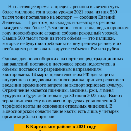
— На настоящее время за пределы региона вывезено чуть
более миллиона тонн зерна урожая 2021 года, из них 539
тысяч тонн поставлено на экспорт, — сообщил Евгений
Лещенко. — При этом, на складах и элеваторах региона
находится еще более 1,5 миллиона тонн зерна, ведь в прошлом
году новосибирские аграрии собрали рекордный урожай.
Свыше 500 тысяч тонн из этого объёма — это излишки,
которые не будут востребованы на внутреннем рынке, и их
необходимо реализовать в другие субъекты РФ и за рубеж.
Однако, для новосибирских экспортеров ряд традиционных
направлений поставок в настоящее время недоступен, а
объёмы поставок по разрешённым направлениям
квотированы. 14 марта правительством РФ для защиты
внутреннего продовольственного рынка принято решение о
введении временного запрета на экспорт зерновых культур.
Ограничение касается пшеницы, меслина, ржи, ячменя,
кукурузы и будет действовать до 30 июня 2022 года. Вывоз
зерна по-прежнему возможен в пределах установленной
тарифной квоты на основании отдельных лицензий. В
Новосибирской области такие квоты есть лишь у четырёх
организаций-экспортеров.
В Каргатском районе в 2021 году