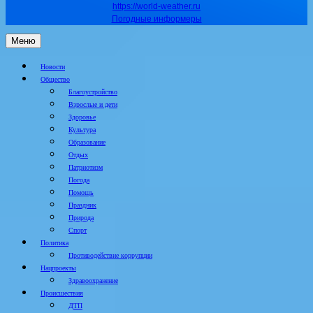
https://world-weather.ru
Погодные информеры
Меню
Новости
Общество
Благоустройство
Взрослые и дети
Здоровье
Культура
Образование
Отдых
Патриотизм
Погода
Помощь
Праздник
Природа
Спорт
Политика
Противодействие коррупции
Нацпроекты
Здравоохранение
Происшествия
ДТП