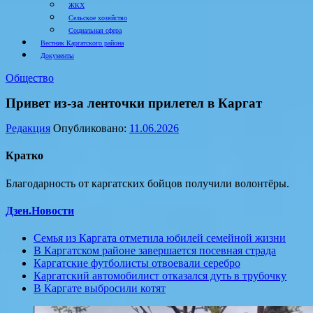
ЖКХ
Сельское хозяйство
Социальная сфера
Вестник Каргатского района
Документы
Общество
Привет из-за ленточки прилетел в Каргат
Редакция
Опубликовано:
11.06.2026
Кратко
Благодарность от каргатских бойцов получили волонтёры.
Дзен.Новости
Семья из Каргата отметила юбилей семейной жизни
В Каргатском районе завершается посевная страда
Каргатские футболисты отвоевали серебро
Каргатский автомобилист отказался дуть в трубочку
В Каргате выбросили котят