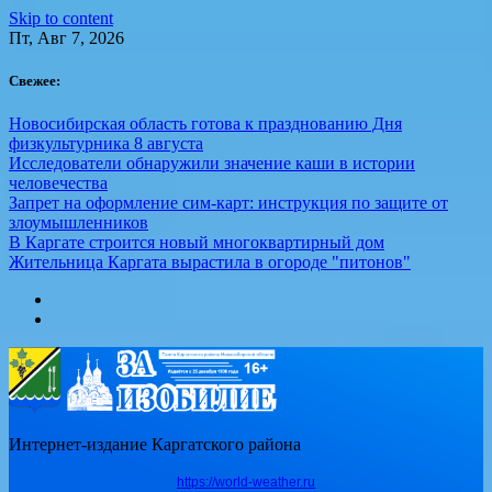
Skip to content
Пт, Авг 7, 2026
Свежее:
Новосибирская область готова к празднованию Дня
физкультурника 8 августа
Исследователи обнаружили значение каши в истории
человечества
Запрет на оформление сим-карт: инструкция по защите от
злоумышленников
В Каргате строится новый многоквартирный дом
Жительница Каргата вырастила в огороде "питонов"
Интернет-издание Каргатского района
https://world-weather.ru