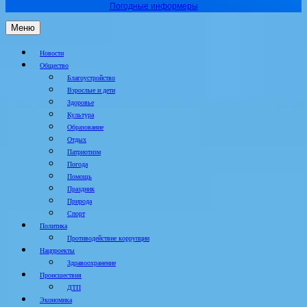
Погодные информеры
Меню
Новости
Общество
Благоустройство
Взрослые и дети
Здоровье
Культура
Образование
Отдых
Патриотизм
Погода
Помощь
Праздник
Природа
Спорт
Политика
Противодействие коррупции
Нацпроекты
Здравоохранение
Происшествия
ДТП
Экономика