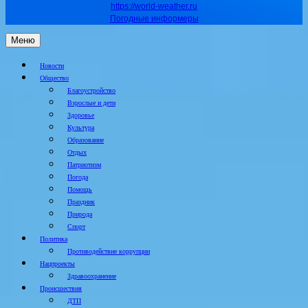
https://world-weather.ru
Погодные информеры
Меню
Новости
Общество
Благоустройство
Взрослые и дети
Здоровье
Культура
Образование
Отдых
Патриотизм
Погода
Помощь
Праздник
Природа
Спорт
Политика
Противодействие коррупции
Нацпроекты
Здравоохранение
Происшествия
ДТП