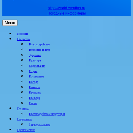
https://world-weather.ru
Погодные информеры
Меню
Новости
Общество
Благоустройство
Взрослые и дети
Здоровье
Культура
Образование
Отдых
Патриотизм
Погода
Помощь
Праздник
Природа
Спорт
Политика
Противодействие коррупции
Нацпроекты
Здравоохранение
Происшествия