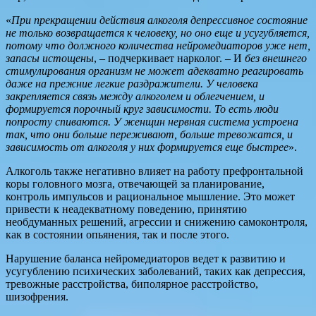
«
При прекращении действия алкоголя депрессивное состояние
не только возвращается к человеку, но оно еще и усугубляется,
потому что должного количества нейромедиаторов уже нет,
запасы истощены
, – подчеркивает нарколог. – И
без внешнего
стимулирования организм не может адекватно реагировать
даже на прежние легкие раздражители. У человека
закрепляется связь между алкоголем и облегчением, и
формируется порочный круг зависимости. То есть люди
попросту спиваются.
У женщин нервная система устроена
так, что они больше переживают, больше тревожатся, и
зависимость от алкоголя у них формируется еще быстрее
».
Алкоголь также негативно влияет на работу префронтальной
коры головного мозга, отвечающей за планирование,
контроль импульсов и рациональное мышление. Это может
привести к неадекватному поведению, принятию
необдуманных решений, агрессии и снижению самоконтроля,
как в состоянии опьянения, так и после этого.
Нарушение баланса нейромедиаторов ведет к развитию и
усугублению психических заболеваний, таких как депрессия,
тревожные расстройства, биполярное расстройство,
шизофрения.