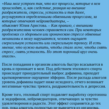
«
Наш мозг устроен так, что все процессы, которые в нем
происходят, и, как следствие, реакция на внешние
раздражители, стрессы, усталость и так далее,
регулируются определенными обменными процессами, за
которые отвечают нейромедиаторы,
–
объясняет Юлия Аристова. –
Как правило, с внешними
раздражителями человек справляется сам. При некоторых
проблемах со здоровьем или хроническом стрессе обменные
механизмы в мозгу нарушаются, человек ощущает
сверхсильную усталость или сверхсильную тревогу. И есть
мнение, что нужно выпить, чтобы стало легче, чтобы снять
стресс, снять усталость. Но этот порочный круг очень
опасен».
После попадания в организм алкоголь быстро всасывается в
кровь и проникает в мозг. Под действием этилового спирта
происходит принудительный выброс дофамина, приходит
кратковременное ощущение эйфории. После распада алкоголя
уровень дофамина падает ниже исходного, отчего возникает
негативные чувства: тревога, раздражительность и депрессия.
Кроме того, этиловый спирт подавляет выработку серотонина
и эндорфинов, нейромедиаторов, отвечающих за чувство
удовлетворения и радости. Этот эффект сохраняется до тех
пор, пока алкоголь полностью не выведется из организма.