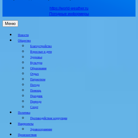
https://world-weather.ru
Погодные информеры
Меню
Новости
Общество
Благоустройство
Взрослые и дети
Здоровье
Культура
Образование
Отдых
Патриотизм
Погода
Помощь
Праздник
Природа
Спорт
Политика
Противодействие коррупции
Нацпроекты
Здравоохранение
Происшествия