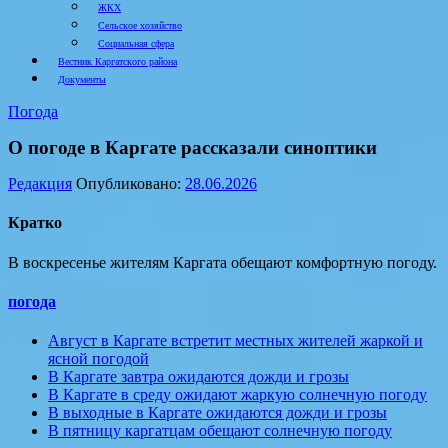
ЖКХ
Сельское хозяйство
Социальная сфера
Вестник Каргатского района
Документы
Погода
О погоде в Каргате рассказали синоптики
Редакция
Опубликовано:
28.06.2026
Кратко
В воскресенье жителям Каргата обещают комфортную погоду.
погода
Август в Каргате встретит местных жителей жаркой и
ясной погодой
В Каргате завтра ожидаются дожди и грозы
В Каргате в среду ожидают жаркую солнечную погоду
В выходные в Каргате ожидаются дожди и грозы
В пятницу каргатцам обещают солнечную погоду