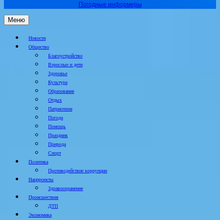
Погодные информеры
Меню
Новости
Общество
Благоустройство
Взрослые и дети
Здоровье
Культура
Образование
Отдых
Патриотизм
Погода
Помощь
Праздник
Природа
Спорт
Политика
Противодействие коррупции
Нацпроекты
Здравоохранение
Происшествия
ДТП
Экономика