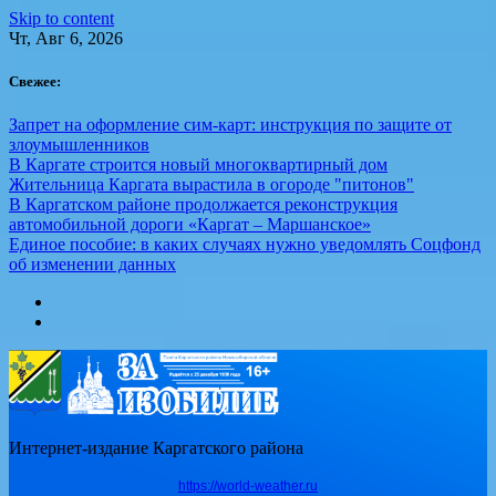
Skip to content
Чт, Авг 6, 2026
Свежее:
Запрет на оформление сим-карт: инструкция по защите от
злоумышленников
В Каргате строится новый многоквартирный дом
Жительница Каргата вырастила в огороде "питонов"
В Каргатском районе продолжается реконструкция
автомобильной дороги «Каргат – Маршанское»
Единое пособие: в каких случаях нужно уведомлять Соцфонд
об изменении данных
Интернет-издание Каргатского района
https://world-weather.ru