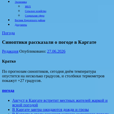
Экономика
ЖКХ
Сельское хозяйство
Социальная сфера
Вестник Каргатского района
Документы
Погода
Синоптики рассказали о погоде в Каргате
Редакция
Опубликовано:
27.06.2026
Кратко
По прогнозам синоптиков, сегодня днём температура
опустится на несколько градусов, и столбики термометров
покажут +27 градусов.
погода
Август в Каргате встретит местных жителей жаркой и
ясной погодой
В Каргате завтра ожидаются дожди и грозы