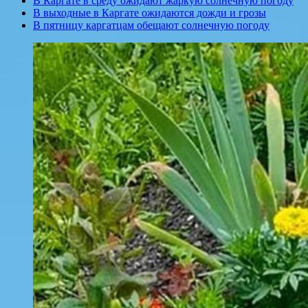
В Каргате в среду ожидают жаркую солнечную погоду
В выходные в Каргате ожидаются дожди и грозы
В пятницу каргатцам обещают солнечную погоду