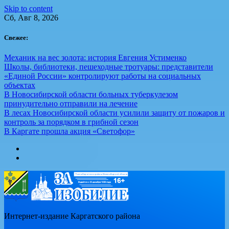
Skip to content
Сб, Авг 8, 2026
Свежее:
Механик на вес золота: история Евгения Устименко
Школы, библиотеки, пешеходные тротуары: представители
«Единой России» контролируют работы на социальных
объектах
В Новосибирской области больных туберкулезом
принудительно отправили на лечение
В лесах Новосибирской области усилили защиту от пожаров и
контроль за порядком в грибной сезон
В Каргате прошла акция «Светофор»
Интернет-издание Каргатского района