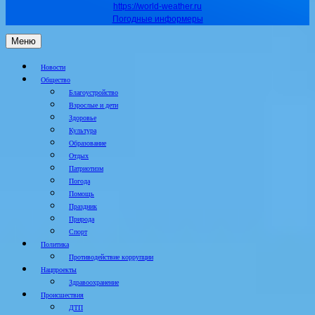
https://world-weather.ru
Погодные информеры
Меню
Новости
Общество
Благоустройство
Взрослые и дети
Здоровье
Культура
Образование
Отдых
Патриотизм
Погода
Помощь
Праздник
Природа
Спорт
Политика
Противодействие коррупции
Нацпроекты
Здравоохранение
Происшествия
ДТП