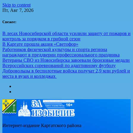
Skip to content
Пт, Авг 7, 2026
Свежее:
В лесах Новосибирской области усилили защиту от пожаров и
контроль за порядком в грибной сезон
В Каргате прошла акция «Светофор»
Работников физической культуры и спорта региона
награждают в преддверии профессионального праздника
Ветераны СВО из Новосибирска завоевали бронзовые медали
Всероссийских соревнований по адаптивному футболу
Добровольцы в беспилотные войска получат 2,9 млн рублей и
места в вузах и колледжах
Интернет-издание Каргатского района