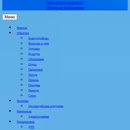
https://world-weather.ru
Погодные информеры
Меню
Новости
Общество
Благоустройство
Взрослые и дети
Здоровье
Культура
Образование
Отдых
Патриотизм
Погода
Помощь
Праздник
Природа
Спорт
Политика
Противодействие коррупции
Нацпроекты
Здравоохранение
Происшествия
ДТП