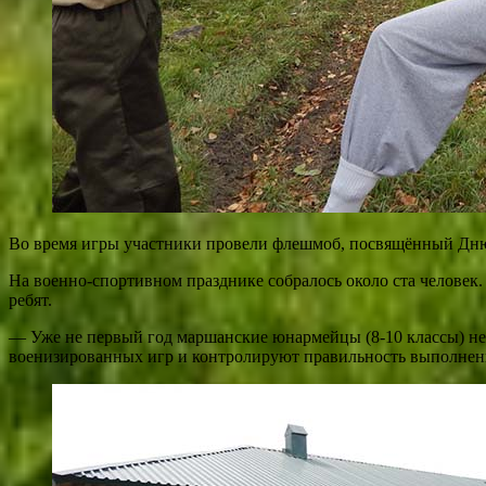
Во время игры участники провели флешмоб, посвящённый Дню 
На военно-спортивном празднике собралось около ста человек. 
ребят.
— Уже не первый год маршанские юнармейцы (8-10 классы) не 
военизированных игр и контролируют правильность выполнен