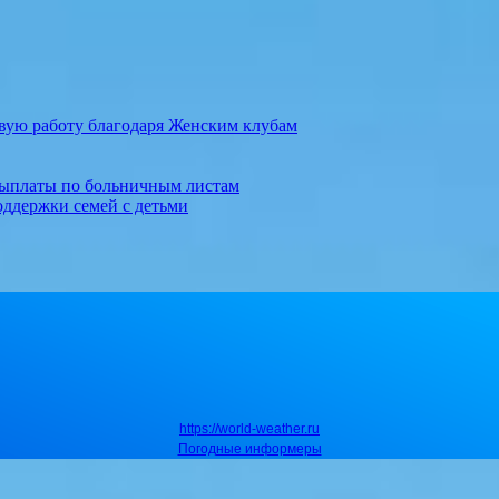
вую работу благодаря Женским клубам
выплаты по больничным листам
оддержки семей с детьми
https://world-weather.ru
Погодные информеры