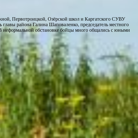
ежной, Первотроицкой, Озёрской школ и Каргатского СУВУ
ь главы района Галина Шаповаленко, председатель местного
 В неформальной обстановке бойцы много общались с юными