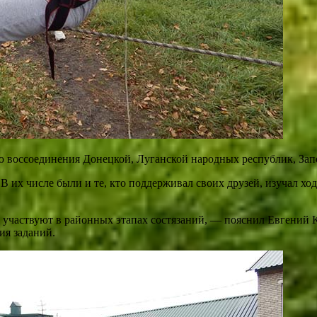
воссоединения Донецкой, Луганской народных республик, Запо
В их числе были и те, кто поддерживал своих друзей, изучал хо
участвуют в районных этапах состязаний, — пояснил Евгений К
ия заданий.