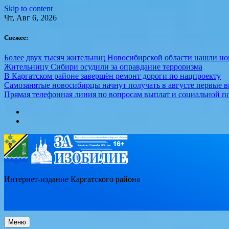
Skip to content
Чт, Авг 6, 2026
Свежее:
Более двух тысяч жительниц Новосибирской области нашли но
Жительницу Сибири осудили за оправдание терроризма
В Каргатском районе завершён ремонт дороги по нацпроекту
Самозанятые новосибирцы начнут получать в августе первые 
Прямая телефонная линия по вопросам выплат и социальной п
Интернет-издание Каргатского района
Меню