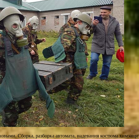
новыми. Сборка, разборка автомата, надевания костюма химзащ