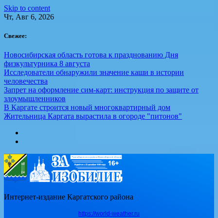
Skip to content
Чт, Авг 6, 2026
Свежее:
Новосибирская область готова к празднованию Дня
физкультурника 8 августа
Исследователи обнаружили значение каши в истории
человечества
Запрет на оформление сим-карт: инструкция по защите от
злоумышленников
В Каргате строится новый многоквартирный дом
Жительница Каргата вырастила в огороде "питонов"
Интернет-издание Каргатского района
https://world-weather.ru