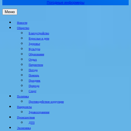
Погодные информеры
Меню
Новости
Общество
Благоустройство
Взрослые и дети
Здоровье
Культура
Образование
Отдых
Патриотизм
Погода
Помощь
Праздник
Природа
Спорт
Политика
Противодействие коррупции
Нацпроекты
Здравоохранение
Происшествия
ДТП
Экономика