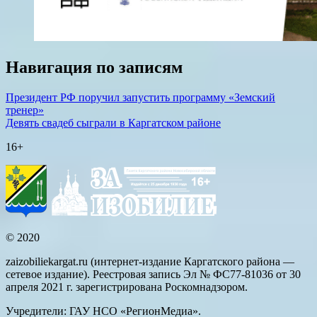
Навигация по записям
Президент РФ поручил запустить программу «Земский
тренер»
Девять свадеб сыграли в Каргатском районе
16+
© 2020
zaizobiliekargat.ru (интернет-издание Каргатского района —
сетевое издание). Реестровая запись Эл № ФС77-81036 от 30
апреля 2021 г. зарегистрирована Роскомнадзором.
Учредители: ГАУ НСО «РегионМедиа».