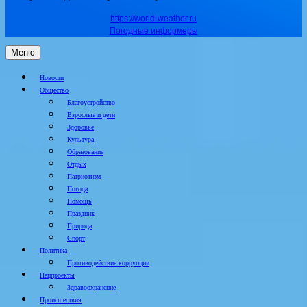
https://world-weather.ru
Погодные информеры
Меню
Новости
Общество
Благоустройство
Взрослые и дети
Здоровье
Культура
Образование
Отдых
Патриотизм
Погода
Помощь
Праздник
Природа
Спорт
Политика
Противодействие коррупции
Нацпроекты
Здравоохранение
Происшествия