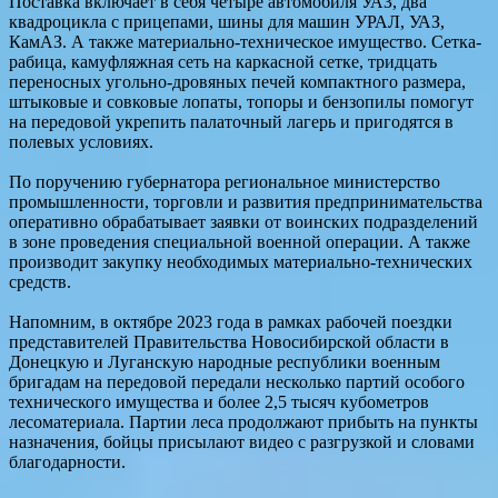
Поставка включает в себя четыре автомобиля УАЗ, два
квадроцикла с прицепами, шины для машин УРАЛ, УАЗ,
КамАЗ. А также материально-техническое имущество. Сетка-
рабица, камуфляжная сеть на каркасной сетке, тридцать
переносных угольно-дровяных печей компактного размера,
штыковые и совковые лопаты, топоры и бензопилы помогут
на передовой укрепить палаточный лагерь и пригодятся в
полевых условиях.
По поручению губернатора региональное министерство
промышленности, торговли и развития предпринимательства
оперативно обрабатывает заявки от воинских подразделений
в зоне проведения специальной военной операции. А также
производит закупку необходимых материально-технических
средств.
Напомним, в октябре 2023 года в рамках рабочей поездки
представителей Правительства Новосибирской области в
Донецкую и Луганскую народные республики военным
бригадам на передовой передали несколько партий особого
технического имущества и более 2,5 тысяч кубометров
лесоматериала. Партии леса продолжают прибыть на пункты
назначения, бойцы присылают видео с разгрузкой и словами
благодарности.