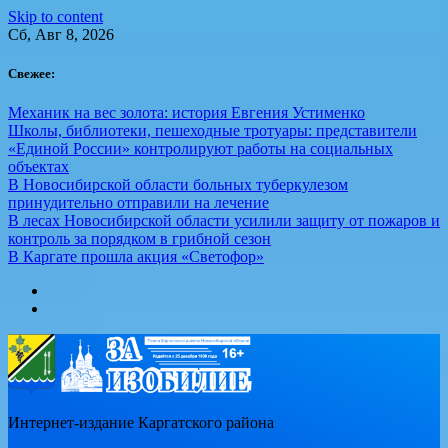
Skip to content
Сб, Авг 8, 2026
Свежее:
Механик на вес золота: история Евгения Устименко
Школы, библиотеки, пешеходные тротуары: представители
«Единой России» контролируют работы на социальных
объектах
В Новосибирской области больных туберкулезом
принудительно отправили на лечение
В лесах Новосибирской области усилили защиту от пожаров и
контроль за порядком в грибной сезон
В Каргате прошла акция «Светофор»
Интернет-издание Каргатского района