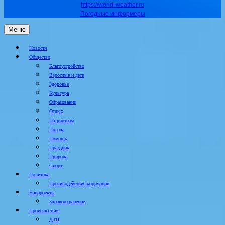
https://world-weather.ru
Погодные информеры
Меню
Новости
Общество
Благоустройство
Взрослые и дети
Здоровье
Культура
Образование
Отдых
Патриотизм
Погода
Помощь
Праздник
Природа
Спорт
Политика
Противодействие коррупции
Нацпроекты
Здравоохранение
Происшествия
ДТП