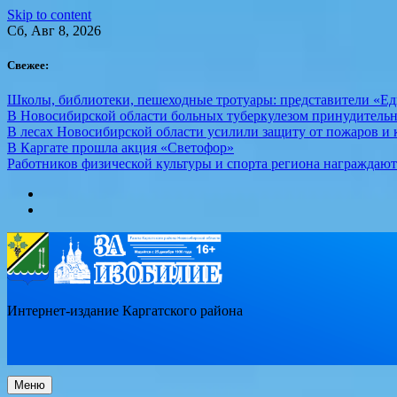
Skip to content
Сб, Авг 8, 2026
Свежее:
Школы, библиотеки, пешеходные тротуары: представители «Ед
В Новосибирской области больных туберкулезом принудительн
В лесах Новосибирской области усилили защиту от пожаров и к
В Каргате прошла акция «Светофор»
Работников физической культуры и спорта региона награждаю
Интернет-издание Каргатского района
Меню