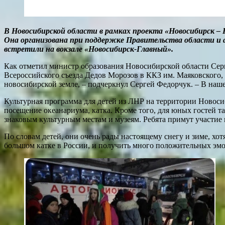
В Новосибирской области в рамках проекта «Новосибирск – 
Она организована при поддержке Правительства области и 
встретили на вокзале «Новосибирск-Главный».
Как отметил министр образования Новосибирской области Серг
Всероссийского съезда Дедов Морозов в ККЗ им. Маяковского,
новосибирской земле, – подчеркнул Сергей Федорчук. – В наше
Культурная программа для детей из ЛНР на территории Новос
посещение океанариума, катка. Кроме того, для юных гостей т
знаковым культурным местам и музеям. Ребята примут участи
По словам детей, они очень рады настоящему снегу и зиме, хо
большом катке в России, и получить много положительных эм