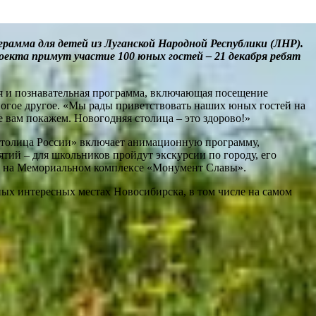
грамма для детей из Луганской Народной Республики (ЛНР).
екта примут участие 100 юных гостей – 21 декабря ребят
ая и познавательная программа, включающая посещение
ногое другое. «Мы рады приветствовать наших юных гостей на
 вам покажем. Новогодняя столица – это здорово!»
 столица России» включает анимационную программу,
тий – для школьников пройдут экскурсии по городу, его
ню на Мемориальном комплексе «Монумент Славы».
ных интересных местах Новосибирска, в том числе на самом