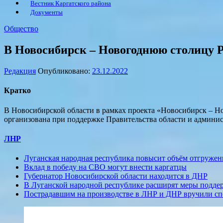
Вестник Каргатского района
Документы
Общество
В Новосибирск – Новогоднюю столицу Р
Редакция
Опубликовано:
23.12.2022
Кратко
В Новосибирской области в рамках проекта «Новосибирск – Но
организована при поддержке Правительства области и админис
ЛНР
Луганская народная республика повысит объём отгружен
Вклад в победу на СВО могут внести каргатцы
Губернатор Новосибирской области находится в ДНР
В Луганской народной республике расширят меры подд
Пострадавшим на производстве в ЛНР и ДНР вручили с