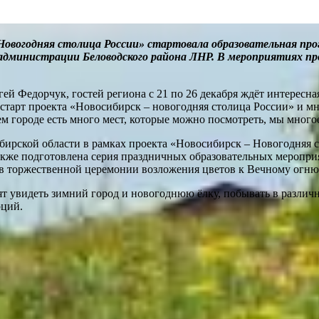
Новогодняя столица России» стартовала образовательная про
администрации Беловодского района ЛНР. В мероприятиях про
ей Федорчук, гостей региона с 21 по 26 декабря ждёт интересн
 старт проекта «Новосибирск – новогодняя столица России» и м
м городе есть много мест, которые можно посмотреть, мы многое
ибирской области в рамках проекта «Новосибирск – Новогодняя
акже подготовлена серия праздничных образовательных мероприя
е в торжественной церемонии возложения цветов к Вечному ог
тят увидеть зимний город и новогоднюю ёлку, побывать в различ
оций.