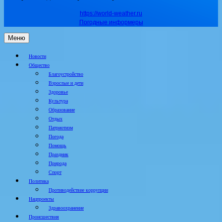
https://world-weather.ru
Погодные информеры
Меню
Новости
Общество
Благоустройство
Взрослые и дети
Здоровье
Культура
Образование
Отдых
Патриотизм
Погода
Помощь
Праздник
Природа
Спорт
Политика
Противодействие коррупции
Нацпроекты
Здравоохранение
Происшествия