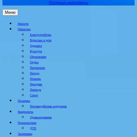
Погодные информеры
Меню
Новости
Общество
Благоустройство
Взрослые и дети
Здоровье
Культура
Образование
Отдых
Патриотизм
Погода
Помощь
Праздник
Природа
Спорт
Политика
Противодействие коррупции
Нацпроекты
Здравоохранение
Происшествия
ДТП
Экономика