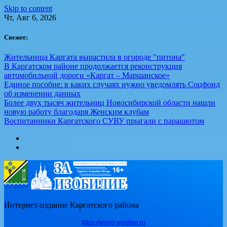
Skip to content
Чт, Авг 6, 2026
Свежее:
Жительница Каргата вырастила в огороде "питона"
В Каргатском районе продолжается реконструкция
автомобильной дороги «Каргат – Маршанское»
Единое пособие: в каких случаях нужно уведомлять Соцфонд
об изменении данных
Более двух тысяч жительниц Новосибирской области нашли
новую работу благодаря Женским клубам
Воспитанники Каргатского СУВУ прыгали с парашютом
Интернет-издание Каргатского района
https://world-weather.ru