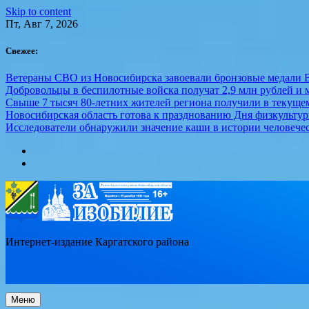
Skip to content
Пт, Авг 7, 2026
Свежее:
Ветераны СВО из Новосибирска завоевали бронзовые медали 
Добровольцы в беспилотные войска получат 2,9 млн рублей и м
Свыше 7 тысяч 80-летних жителей региона получили в текуще
Новосибирская область готова к празднованию Дня физкультур
Исследователи обнаружили значение каши в истории человече
Интернет-издание Каргатского района
Меню