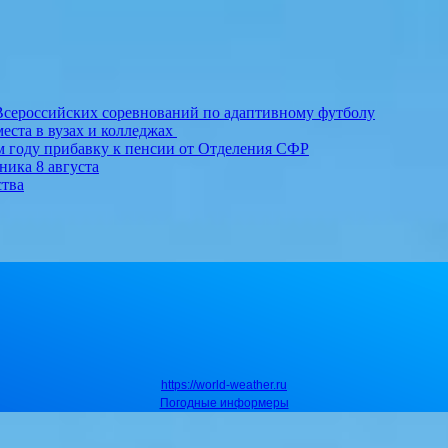
Всероссийских соревнований по адаптивному футболу
еста в вузах и колледжах
м году прибавку к пенсии от Отделения СФР
ника 8 августа
ства
https://world-weather.ru
Погодные информеры