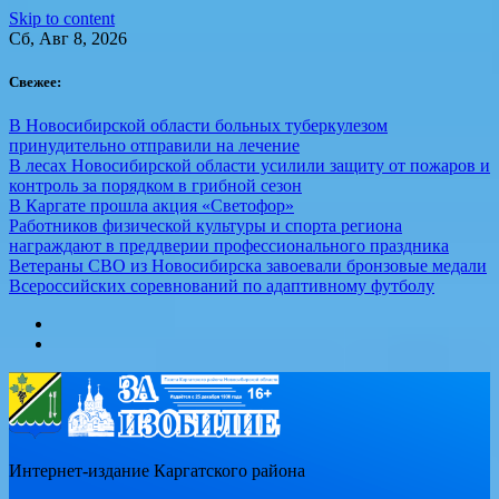
Skip to content
Сб, Авг 8, 2026
Свежее:
В Новосибирской области больных туберкулезом
принудительно отправили на лечение
В лесах Новосибирской области усилили защиту от пожаров и
контроль за порядком в грибной сезон
В Каргате прошла акция «Светофор»
Работников физической культуры и спорта региона
награждают в преддверии профессионального праздника
Ветераны СВО из Новосибирска завоевали бронзовые медали
Всероссийских соревнований по адаптивному футболу
Интернет-издание Каргатского района