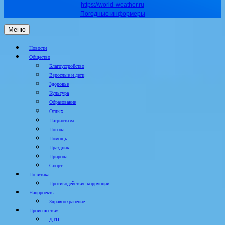
https://world-weather.ru
Погодные информеры
Меню
Новости
Общество
Благоустройство
Взрослые и дети
Здоровье
Культура
Образование
Отдых
Патриотизм
Погода
Помощь
Праздник
Природа
Спорт
Политика
Противодействие коррупции
Нацпроекты
Здравоохранение
Происшествия
ДТП