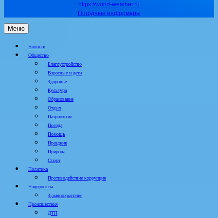
https://world-weather.ru
Погодные информеры
Меню
Новости
Общество
Благоустройство
Взрослые и дети
Здоровье
Культура
Образование
Отдых
Патриотизм
Погода
Помощь
Праздник
Природа
Спорт
Политика
Противодействие коррупции
Нацпроекты
Здравоохранение
Происшествия
ДТП