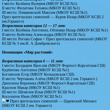
I место: Колбина Валерия (МКОУ КСШ №1)
II место: Филатова Татьяна (МКОУ КСШ №1)
III место: Ломаковский Максим (МКОУ КСШ №1)
Приз зрительских симпатий — Куров Назар (МКОУ КСШ 2
им.Горького)
Возрастная категория 12 — 17 лет:
I место: Колбина Ангелина, Обложко Назар (МКОУ КСШ №1)
II место: Кобелева Александра (МКОУ КСШ №1)
III место: Рогова София + Приз зрительских симпатий (МКОУ
КСШ № 3 им.И. А Домбровского)
Номинация «Мир растений»
Возрастная категория 6 — 11 лет:
I место: Болдырев Ярослав (МКОУ Форпост-Каргатская СШ)
Курбатова Ангелина (МКОУ КСШ №1)
Богомолов Егор (МКОУ Кольцовская СШ)
II место: Чертакова Алёна (МКОУ КСШ 2 им. Горького )
Данилина Вероника (МКОУ Форпост-Каргатская СШ)
Краснов Макар (МКОУ КСШ №1)
III место: Шемелев Илья (МКОУ КСШ №1)
Косолапов Иван (МКОУ КСШ №1)
Приз зрительских симпатий — Царевский Михаил
(МКОУ КСШ 2 им. Горького)