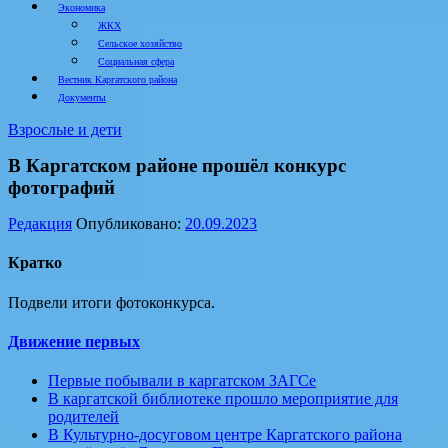
Экономика
ЖКХ
Сельское хозяйство
Социальная сфера
Вестник Каргатского района
Документы
Взрослые и дети
В Каргатском районе прошёл конкурс
фотографий
Редакция
Опубликовано:
20.09.2023
Кратко
Подвели итоги фотоконкурса.
Движение первых
Первые побывали в каргатском ЗАГСе
В каргатской библиотеке прошло мероприятие для
родителей
В Культурно-досуговом центре Каргатского района