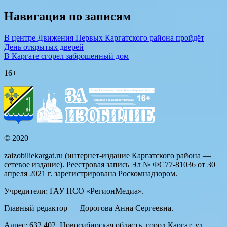
Навигация по записям
В центре Движения Первых Каргатского района пройдёт
День открытых дверей
В Каргате сгорел заброшенный дом
16+
© 2020
zaizobiliekargat.ru (интернет-издание Каргатского района —
сетевое издание). Реестровая запись Эл № ФС77-81036 от 30
апреля 2021 г. зарегистрирована Роскомнадзором.
Учредители: ГАУ НСО «РегионМедиа».
Главный редактор — Дорогова Анна Сергеевна.
Адрес: 632 402, Новосибирская область, город Каргат, ул.