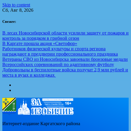
Skip to content
Сб, Авг 8, 2026
Свежее:
В лесах Новосибирской области усилили защиту от пожаров и
контроль за порядком в грибной сезон
В Каргате прошла акция «Светофор»
Работников физической культуры и спорта региона
награждают в преддверии профессионального праздника
Ветераны СВО из Новосибирска завоевали бронзовые медали
Всероссийских соревнований по адаптивному футболу
Добровольцы в беспилотные войска получат 2,9 млн рублей и
места в вузах и колледжах
Интернет-издание Каргатского района