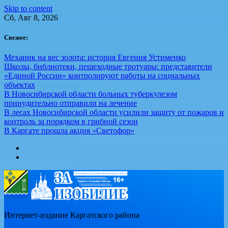
Skip to content
Сб, Авг 8, 2026
Свежее:
Механик на вес золота: история Евгения Устименко
Школы, библиотеки, пешеходные тротуары: представители
«Единой России» контролируют работы на социальных
объектах
В Новосибирской области больных туберкулезом
принудительно отправили на лечение
В лесах Новосибирской области усилили защиту от пожаров и
контроль за порядком в грибной сезон
В Каргате прошла акция «Светофор»
Интернет-издание Каргатского района