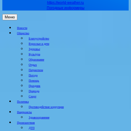
https://world-weather.ru
Погодные информеры
Меню
Новости
Общество
Благоустройство
Взрослые и дети
Здоровье
Культура
Образование
Отдых
Патриотизм
Погода
Помощь
Праздник
Природа
Спорт
Политика
Противодействие коррупции
Нацпроекты
Здравоохранение
Происшествия
ДТП